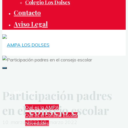
Colegio Los Dolses
Contacto
Aviso Legal
AMPA
LOS
DOLSES
Participación padres
ASOCIACIÓN
Información
DE
en el consejo escolar
Qué es la AMPA
MADRES
Qué es el Consejo Escolar
Y
10. marzo 2022
10. marzo 2022
Novedades
PADRES