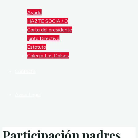
Ayuda
HAZTE SOCIA / O
Carta del presidente
Junta Directiva
Estatuto
Colegio Los Dolses
Contacto
Aviso Legal
Participación padres