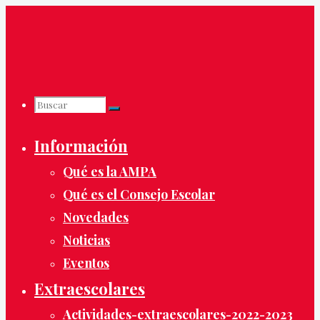
Saltar
al
contenido
Buscar
Buscar:
Buscar
Información
Qué es la AMPA
Qué es el Consejo Escolar
Novedades
Noticias
Eventos
Extraescolares
Actividades-extraescolares-2022-2023