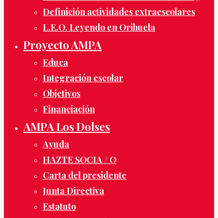
Definición actividades extraescolares
L.E.O. Leyendo en Orihuela
Proyecto AMPA
Educa
Integración escolar
Objetivos
Financiación
AMPA Los Dolses
Ayuda
HAZTE SOCIA / O
Carta del presidente
Junta Directiva
Estatuto