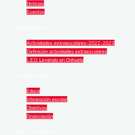
Noticias
DE
Eventos
ALUMNOS
Extraescolares
Actividades-extraescolares-2022-2023
Definición actividades extraescolares
L.E.O. Leyendo en Orihuela
Proyecto AMPA
Educa
Integración escolar
Objetivos
Financiación
AMPA Los Dolses