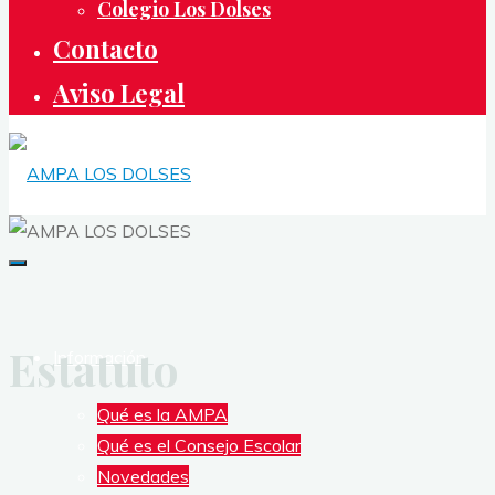
Colegio Los Dolses
Contacto
Aviso Legal
AMPA
LOS
DOLSES
Estatuto
ASOCIACIÓN
Información
DE
Qué es la AMPA
MADRES
Qué es el Consejo Escolar
Y
Novedades
PADRES