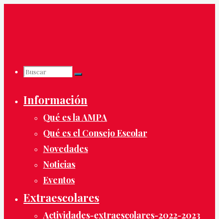
Saltar
al
contenido
Buscar
Buscar:
Buscar
Información
Qué es la AMPA
Qué es el Consejo Escolar
Novedades
Noticias
Eventos
Extraescolares
Actividades-extraescolares-2022-2023