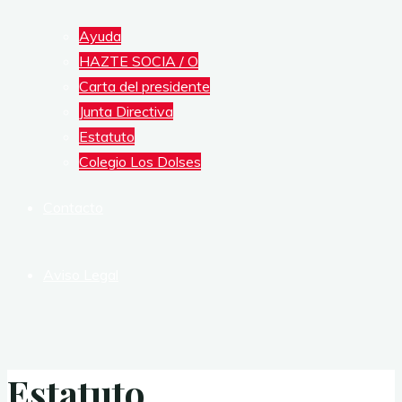
Ayuda
HAZTE SOCIA / O
Carta del presidente
Junta Directiva
Estatuto
Colegio Los Dolses
Contacto
Aviso Legal
Estatuto