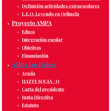
Definición actividades extraescolares
L.E.O. Leyendo en Orihuela
Proyecto AMPA
Educa
Integración escolar
Objetivos
Financiación
AMPA Los Dolses
Ayuda
HAZTE SOCIA / O
Carta del presidente
Junta Directiva
Estatuto