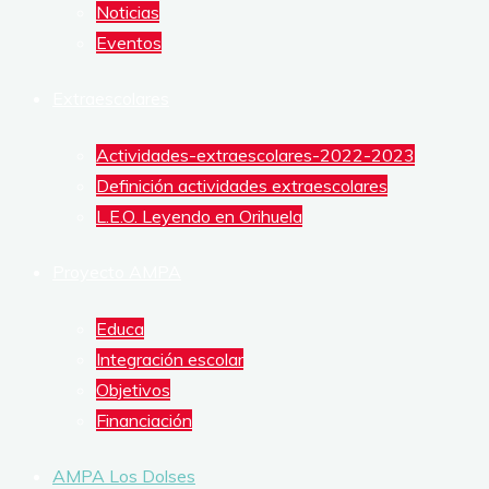
Noticias
DE
Eventos
ALUMNOS
Extraescolares
Actividades-extraescolares-2022-2023
Definición actividades extraescolares
L.E.O. Leyendo en Orihuela
Proyecto AMPA
Educa
Integración escolar
Objetivos
Financiación
AMPA Los Dolses