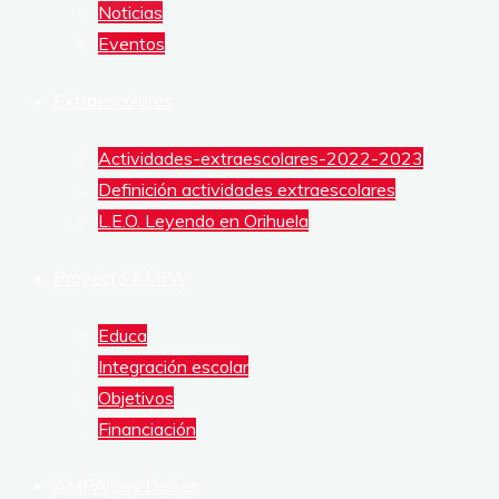
Noticias
DE
Eventos
ALUMNOS
Extraescolares
Actividades-extraescolares-2022-2023
Definición actividades extraescolares
L.E.O. Leyendo en Orihuela
Proyecto AMPA
Educa
Integración escolar
Objetivos
Financiación
AMPA Los Dolses