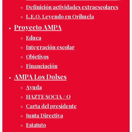
Definición actividades extraescolares
L.E.O. Leyendo en Orihuela
Proyecto AMPA
Educa
Integración escolar
Objetivos
Financiación
AMPA Los Dolses
Ayuda
HAZTE SOCIA / O
Carta del presidente
Junta Directiva
Estatuto