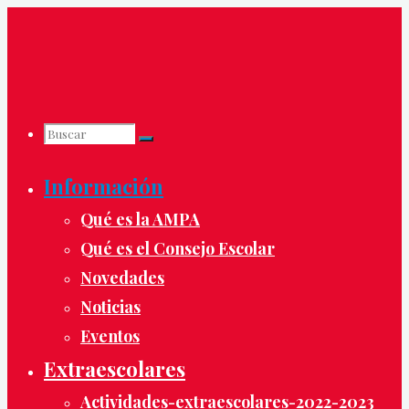
Saltar
al
contenido
Buscar
Buscar:
Buscar
Información
Qué es la AMPA
Qué es el Consejo Escolar
Novedades
Noticias
Eventos
Extraescolares
Actividades-extraescolares-2022-2023