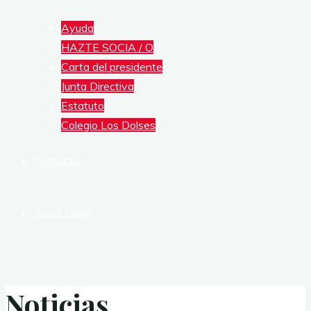
Ayuda
HAZTE SOCIA / O
Carta del presidente
Junta Directiva
Estatuto
Colegio Los Dolses
Contacto
Aviso Legal
Noticias