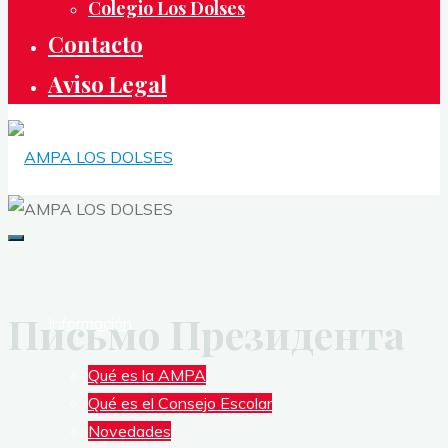
Colegio Los Dolses
Contacto
Aviso Legal
AMPA
LOS
DOLSES
Письмо Президента
ASOCIACIÓN
Información
DE
Qué es la AMPA
MADRES
Qué es el Consejo Escolar
Y
Novedades
PADRES