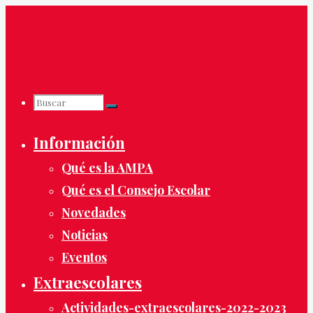
Saltar
al
contenido
Buscar
Buscar:
Buscar
Información
Qué es la AMPA
Qué es el Consejo Escolar
Novedades
Noticias
Eventos
Extraescolares
Actividades-extraescolares-2022-2023