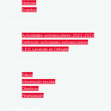
Noticias
DE
Eventos
ALUMNOS
Extraescolares
Actividades-extraescolares-2022-2023
Definición actividades extraescolares
L.E.O. Leyendo en Orihuela
Proyecto AMPA
Educa
Integración escolar
Objetivos
Financiación
AMPA Los Dolses