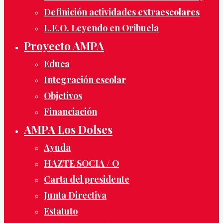
Definición actividades extraescolares
L.E.O. Leyendo en Orihuela
Proyecto AMPA
Educa
Integración escolar
Objetivos
Financiación
AMPA Los Dolses
Ayuda
HAZTE SOCIA / O
Carta del presidente
Junta Directiva
Estatuto