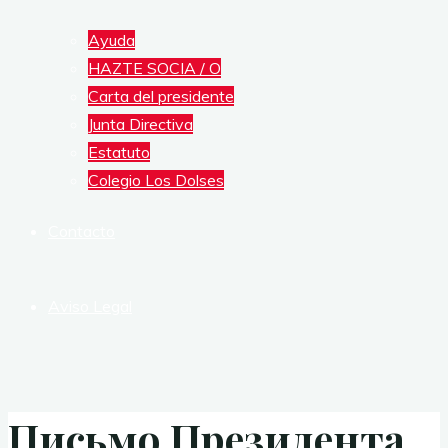
Ayuda
HAZTE SOCIA / O
Carta del presidente
Junta Directiva
Estatuto
Colegio Los Dolses
Contacto
Aviso Legal
Письмо Президента